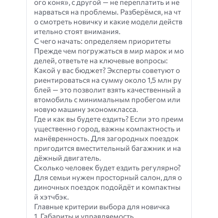
ого коня», с другой — не переплатить и не
нарваться на проблемы. Разберёмся, на чт
о смотреть новичку и какие модели действ
ительно стоят внимания.
С чего начать: определяем приоритеты
Прежде чем погружаться в мир марок и мо
делей, ответьте на ключевые вопросы:
Какой у вас бюджет? Эксперты советуют о
риентироваться на сумму около 1,5 млн ру
блей — это позволит взять качественный а
втомобиль с минимальным пробегом или
новую машину экономкласса.
Где и как вы будете ездить? Если это преим
ущественно город, важны компактность и
манёвренность. Для загородных поездок
пригодится вместительный багажник и на
дёжный двигатель.
Сколько человек будет ездить регулярно?
Для семьи нужен просторный салон, для о
диночных поездок подойдёт и компактны
й хэтчбэк.
Главные критерии выбора для новичка
1. Габариты и управляемость