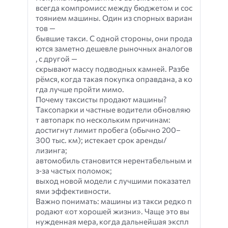
всегда компромисс между бюджетом и сос
тоянием машины. Один из спорных вариан
тов —
бывшие такси. С одной стороны, они прода
ются заметно дешевле рыночных аналогов
, с другой —
скрывают массу подводных камней. Разбе
рёмся, когда такая покупка оправдана, а ко
гда лучше пройти мимо.
Почему таксисты продают машины?
Таксопарки и частные водители обновляю
т автопарк по нескольким причинам:
достигнут лимит пробега (обычно 200–
300 тыс. км); истекает срок аренды/
лизинга;
автомобиль становится нерентабельным и
з‑за частых поломок;
выход новой модели с лучшими показател
ями эффективности.
Важно понимать: машины из такси редко п
родают «от хорошей жизни». Чаще это вы
нужденная мера, когда дальнейшая экспл