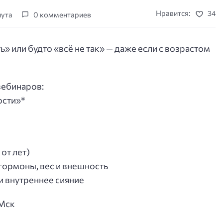
Нравится:
34
нута
0 комментариев
ь» или будто «всё не так» — даже если с возрастом
вебинаров:
ости»*
 от лет)
гормоны, вес и внешность
 и внутреннее сияние
 Мск