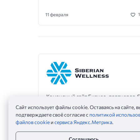
11 февраля
Командный сайт Бизнес -партнеров Si
Телеграмм -помощник -
@sibwaleo_b
Сайт использует файлы cookie. Оставаясь на сайте, в
подтверждаете своё согласие с
политикой использо
файлов cookie
и
сервиса Яндекс.Метрика
.
Соглашаюсь