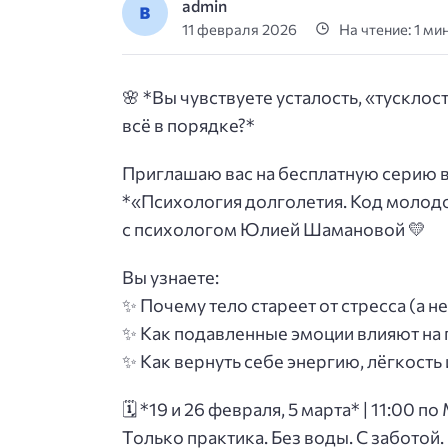
admin
11 февраля 2026
На чтение: 1 ми
🌸 *
Вы чувствуете усталость, «тусклост
всё в порядке?
*
Приглашаю вас на бесплатную серию 
*
«Психология долголетия. Код молод
с психологом Юлией Шамановой
💛
Вы узнаете:
✨ Почему тело стареет от стресса (а не
✨ Как подавленные эмоции влияют на 
✨ Как вернуть себе энергию, лёгкость
🗓 *
19 и 26 февраля, 5 марта* | 11:00 по
Только практика. Без воды. С заботой.