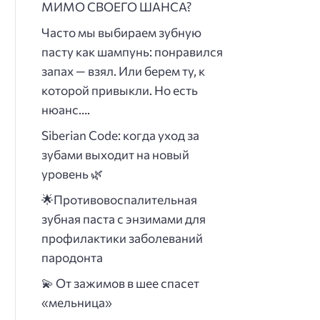
МИМО СВОЕГО ШАНСА?
Часто мы выбираем зубную
пасту как шампунь: понравился
запах — взял. Или берем ту, к
которой привыкли. Но есть
нюанс….
Siberian Code: когда уход за
зубами выходит на новый
уровень 🌿
🌟
Противовоспалительная
зубная паста с энзимами для
профилактики заболеваний
пародонта
💫 От зажимов в шее спасет
«мельница»