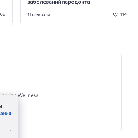
заболеваний пародонта
11 февраля
109
114
berian Wellness
ot
ы
вания