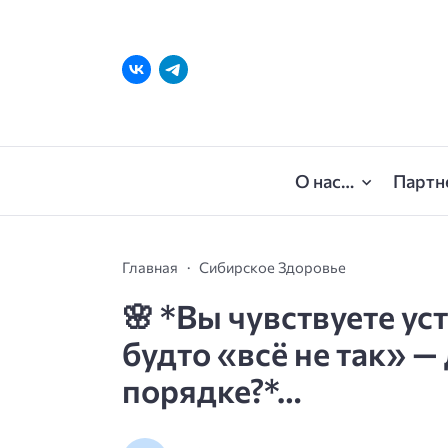
О нас…
Партн
Главная
Сибирское Здоровье
🌸 *
Вы чувствуете ус
будто «всё не так» —
порядке?
*…