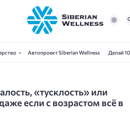
ерство
Автопроект Siberian Wellness
Делай 1
талость, «тусклость» или
 даже если с возрастом всё в