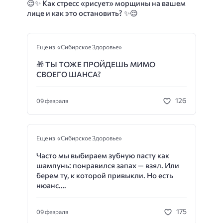
😌✨ Как стресс «рисует» морщины на вашем
лице и как это остановить? ✨😌
Еще из «Сибирское Здоровье»
🎁
ТЫ ТОЖЕ ПРОЙДЕШЬ МИМО
СВОЕГО ШАНСА?
126
09 февраля
Еще из «Сибирское Здоровье»
Часто мы выбираем зубную пасту как
шампунь: понравился запах — взял. Или
берем ту, к которой привыкли. Но есть
нюанс….
175
09 февраля