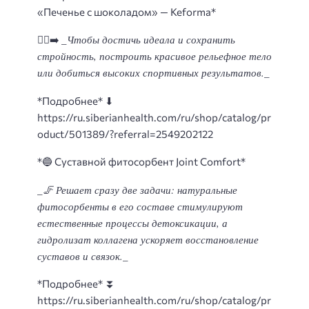
«Печенье с шоколадом» — Keforma*
_Чтобы достичь идеала и сохранить
🏃‍♀‍➡
стройность, построить красивое рельефное тело
или добиться высоких спортивных результатов._
*
Подробнее*
⬇
https://ru.siberianhealth.com/ru/shop/catalog/pr
oduct/501389/?referral=2549202122
*🔵
Суставной фитосорбент Joint Comfort*
_🦵 Решает сразу две задачи: натуральные
фитосорбенты в его составе стимулируют
естественные процессы детоксикации, а
гидролизат коллагена ускоряет восстановление
суставов и связок._
*
Подробнее
* ⏬
https://ru.siberianhealth.com/ru/shop/catalog/pr