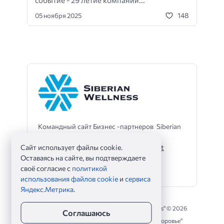
событие - 29 летие компании...
148
05 ноября 2025
Командный сайт Бизнес -партнеров Siberian
Wellness
Сайт использует файлы cookie.
Телеграмм -помощник -
@sibwaleo_bot
Оставаясь на сайте, вы подтверждаете
своё согласие с
политикой
использования файлов cookie
и
сервиса
Яндекс.Метрика
.
Командный сайт партнеров "Siberian Wellness" ©
2026
Соглашаюсь
Командный сайт партнеров "Сибирское Здоровье"