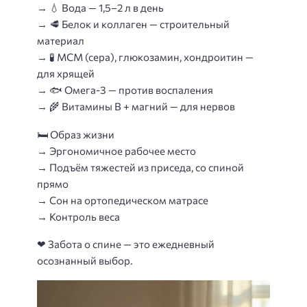
→ 💧 Вода — 1,5–2 л в день
→ 🥩 Белок и коллаген — строительный
материал
→ 🧪 МСМ (сера), глюкозамин, хондроитин —
для хрящей
→ 🐟 Омега-3 — против воспаления
→ 🌾 Витамины B + магний — для нервов
🛏
Образ жизни
→ Эргономичное рабочее место
→ Подъём тяжестей из приседа, со спиной
прямо
→ Сон на ортопедическом матрасе
→ Контроль веса
❤
Забота о спине — это ежедневный
осознанный выбор.